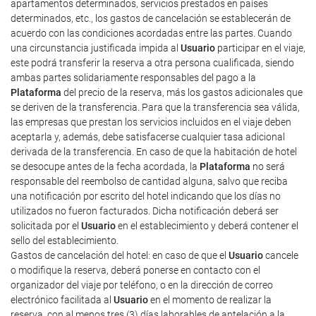
apartamentos determinados, servicios prestados en países
determinados, etc., los gastos de cancelación se establecerán de
acuerdo con las condiciones acordadas entre las partes. Cuando
una circunstancia justificada impida al
Usuario
participar en el viaje,
este podrá transferir la reserva a otra persona cualificada, siendo
ambas partes solidariamente responsables del pago a la
Plataforma
del precio de la reserva, más los gastos adicionales que
se deriven de la transferencia. Para que la transferencia sea válida,
las empresas que prestan los servicios incluidos en el viaje deben
aceptarla y, además, debe satisfacerse cualquier tasa adicional
derivada de la transferencia. En caso de que la habitación de hotel
se desocupe antes de la fecha acordada, la
Plataforma
no será
responsable del reembolso de cantidad alguna, salvo que reciba
una notificación por escrito del hotel indicando que los días no
utilizados no fueron facturados. Dicha notificación deberá ser
solicitada por el
Usuario
en el establecimiento y deberá contener el
sello del establecimiento.
Gastos de cancelación del hotel: en caso de que el
Usuario
cancele
o modifique la reserva, deberá ponerse en contacto con el
organizador del viaje por teléfono, o en la dirección de correo
electrónico facilitada al
Usuario
en el momento de realizar la
reserva, con al menos tres (3) días laborables de antelación a la