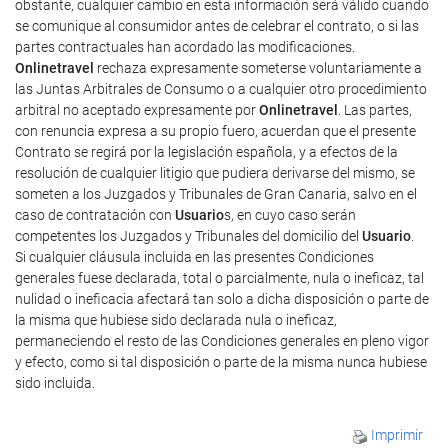
obstante, cualquier cambio en esta información será válido cuando
se comunique al consumidor antes de celebrar el contrato, o si las
partes contractuales han acordado las modificaciones.
Onlinetravel
rechaza expresamente someterse voluntariamente a
las Juntas Arbitrales de Consumo o a cualquier otro procedimiento
arbitral no aceptado expresamente por
Onlinetravel
. Las partes,
con renuncia expresa a su propio fuero, acuerdan que el presente
Contrato se regirá por la legislación española, y a efectos de la
resolución de cualquier litigio que pudiera derivarse del mismo, se
someten a los Juzgados y Tribunales de Gran Canaria, salvo en el
caso de contratación con
Usuario
s, en cuyo caso serán
competentes los Juzgados y Tribunales del domicilio del
Usuario
.
Si cualquier cláusula incluida en las presentes Condiciones
generales fuese declarada, total o parcialmente, nula o ineficaz, tal
nulidad o ineficacia afectará tan solo a dicha disposición o parte de
la misma que hubiese sido declarada nula o ineficaz,
permaneciendo el resto de las Condiciones generales en pleno vigor
y efecto, como si tal disposición o parte de la misma nunca hubiese
sido incluida.
Imprimir