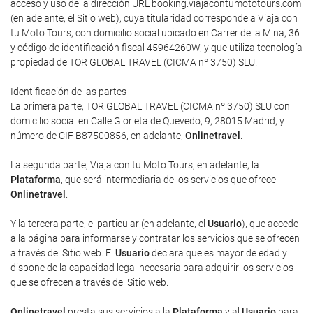
acceso y uso de la dirección URL booking.viajacontumototours.com
(en adelante, el Sitio web), cuya titularidad corresponde a Viaja con
tu Moto Tours, con domicilio social ubicado en Carrer de la Mina, 36
y código de identificación fiscal 45964260W, y que utiliza tecnología
propiedad de TOR GLOBAL TRAVEL (CICMA nº 3750) SLU.
Identificación de las partes
La primera parte, TOR GLOBAL TRAVEL (CICMA nº 3750) SLU con
domicilio social en Calle Glorieta de Quevedo, 9, 28015 Madrid, y
número de CIF B87500856, en adelante,
Onlinetravel
.
La segunda parte, Viaja con tu Moto Tours, en adelante, la
Plataforma
, que será intermediaria de los servicios que ofrece
Onlinetravel
.
Y la tercera parte, el particular (en adelante, el
Usuario
), que accede
a la página para informarse y contratar los servicios que se ofrecen
a través del Sitio web. El
Usuario
declara que es mayor de edad y
dispone de la capacidad legal necesaria para adquirir los servicios
que se ofrecen a través del Sitio web.
Onlinetravel
presta sus servicios a la
Plataforma
y al
Usuario
para