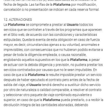
fecha de llegada. Las tarifas de la
Plataforma
por modificación,
cancelación o no presentación se indican en cada reserva formal.
12. ALTERACIONES
La
Plataforma
se compromete a prestar al
Usuario
todos los
servicios que se contraten a través de los programas que aparecen
en el Sitio web, de acuerdo con las condiciones y características
estipuladas. Quedará exenta de esta obligación en caso de fuerza
mayor, es decir, circunstancias ajenas a su voluntad, anormales e
imprevisibles, con consecuencias que no hubieran podido evitarse a
pesar de toda la diligencia empleada, o causa razonable,
englobando aquellos supuestos en los que la
Plataforma
, a pesar
de actuar con la debida diligencia y previsión, no pudiera prestar los
servicios contratados por causas que no le sean imputables. En
caso de que a la
Plataforma
le resulte imposible prestar un servicio
después de haber ejecutado el contrato pero antes de la fecha de
salida del viaje, el
Usuario
tendrá derecho a sustituir dicho servicio
por otro de naturaleza o calidad comparable, a resolver el contrato
y seleccionar otro paquete de viaje combinado equivalente o
superior, en caso de que la
Plataforma
pueda prestarlo, o a recibir la
devolución íntegra de las cantidades abonadas, debiendo