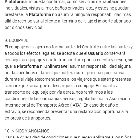
Plataforma
no pueda confirmar, como servicios de habitaciones
individuales, vistas al mar, baños privados, etc., y estos no puedan
prestarse, la
Plataforma
no asumirá ninguna responsabilidad más
allá de reembolsar al cliente al término del viaje el importe abonado
por dichos servicios.
9. EQUIPAJE
El equipaje del viajero no forma parte del Contrato entre las partes y,
a todos los efectos legales, se acepta que el
Usuario
conservará
consigo su equipaje y que lo transportará por su cuenta y riesgo, sin
que la
Plataforma
ni
Onlinetravel
asuman responsabilidad alguna
por las pérdidas o daños que pudiera sufrir por cualquier causa
durante el viaje. Recomendamos a los viajeros que estén presentes
siempre que se cargue o descargue su equipaje. En cuanto al
transporte del equipaje por vía aérea, nos remitimos a las
condiciones de las compañías aéreas, reguladas por la Asociación
Internacional de Transporte Aéreo (IATA). En caso de daño o
extravío, se recomienda presentar una reclamación oportuna a la
empresa de transportes.
10. NIÑOS Y ANCIANOS
Dada la diversidad de condiciones que pueden aplicarse a los niños,