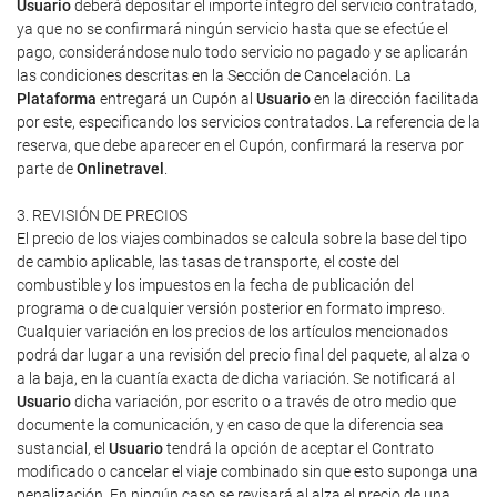
Usuario
deberá depositar el importe íntegro del servicio contratado,
ya que no se confirmará ningún servicio hasta que se efectúe el
pago, considerándose nulo todo servicio no pagado y se aplicarán
las condiciones descritas en la Sección de Cancelación. La
Plataforma
entregará un Cupón al
Usuario
en la dirección facilitada
por este, especificando los servicios contratados. La referencia de la
reserva, que debe aparecer en el Cupón, confirmará la reserva por
parte de
Onlinetravel
.
3. REVISIÓN DE PRECIOS
El precio de los viajes combinados se calcula sobre la base del tipo
de cambio aplicable, las tasas de transporte, el coste del
combustible y los impuestos en la fecha de publicación del
programa o de cualquier versión posterior en formato impreso.
Cualquier variación en los precios de los artículos mencionados
podrá dar lugar a una revisión del precio final del paquete, al alza o
a la baja, en la cuantía exacta de dicha variación. Se notificará al
Usuario
dicha variación, por escrito o a través de otro medio que
documente la comunicación, y en caso de que la diferencia sea
sustancial, el
Usuario
tendrá la opción de aceptar el Contrato
modificado o cancelar el viaje combinado sin que esto suponga una
penalización. En ningún caso se revisará al alza el precio de una