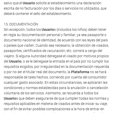
salvo que el
Usuario
solicite al establecimiento una declaración
escrita de no facturación por los días o servicios no utilizados, que
deberá contener el sello del establecimiento.
15. DOCUMENTACIÓN
Sin excepción, todos los
Usuario
s (incluidos los niños) deben tener
en regla su documentación personal y familiar, ya sea pasaporte o
documento nacional de identidad, de acuerdo con las leyes del país
o países que visiten. Cuando sea necesario, la obtención de visados,
pasaportes, certificados de vacunación, etc. correrá a cargo del
viajero. Si alguna Autoridad denegase el visado por motivos propios
del
Usuario
, o se le denegase la entrada en el país por no cumplir los
requisitos exigidos, por irregularidad en la documentación requerida
o por no ser el titular real del documento, la
Plataforma
no se hará
responsable de tales hechos, corriendo por cuenta del consumidor
cualquier gasto asociado. En estas circunstancias, se aplicarán las
condiciones y normas establecidas para la anulación o cancelación
voluntaria de los servicios. Asimismo, se recuerda a todos los
Usuario
s que deben asegurarse de que cumplen todas las normas y
requisitos aplicables en materia de visados antes de iniciar su viaje,
con el fin de evitar posibles complicaciones a la hora de entrar en