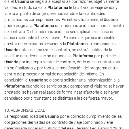
o si el
Usuario
se negara a aceptarlas por razones objetivamente
válidas, en todo caso, la
Plataforma
le facilitará un viaje de ida y
vuelta al punto de origen, reembolsándole las cantidades
prorrateadas correspondientes. En estas situaciones, el
Usuario
podrá exigir a la
Plataforma
una indemnización por incumplimiento
de contrato. Dicha indemnización no será aplicable en caso de
causa razonable o fuerza mayor. En caso de que sea imposible
prestar determinados servicios y la
Plataforma
lo comunique al
Usuario
antes de finalizar el contrato, no estará justificada la
solicitud de indemnización alguna a la
Plataforma
por parte del
Usuario
por incumplimiento de contrato, dado que el contrato aún
no ha finalizado y, por tanto, la modificación del programa entra
dentro del proceso normal de negociación del mismo. En
conclusión, el
Usuario
solo podrá solicitar una indemnización a la
Plataforma
cuando los servicios que componen el viaje no se hayan
prestado, se hayan realizado de forma insatisfactoria o se hayan
cancelado por circunstancias distintas a las de fuerza mayor.
13. RESPONSABILIDAD
La responsabilidad del
Usuario
por el correcto cumplimiento de las
obligaciones derivadas del contrato de viaje combinado viene
determinada por el artículo 162 del Real Decreto Legislativo 1/2007.