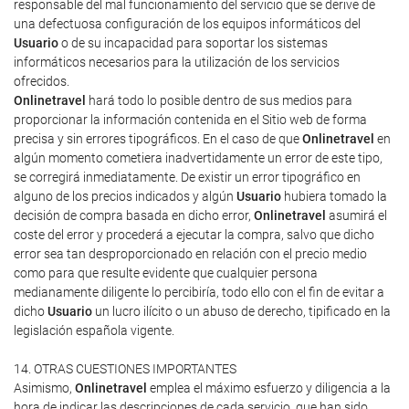
responsable del mal funcionamiento del servicio que se derive de
una defectuosa configuración de los equipos informáticos del
Usuario
o de su incapacidad para soportar los sistemas
informáticos necesarios para la utilización de los servicios
ofrecidos.
Onlinetravel
hará todo lo posible dentro de sus medios para
proporcionar la información contenida en el Sitio web de forma
precisa y sin errores tipográficos. En el caso de que
Onlinetravel
en
algún momento cometiera inadvertidamente un error de este tipo,
se corregirá inmediatamente. De existir un error tipográfico en
alguno de los precios indicados y algún
Usuario
hubiera tomado la
decisión de compra basada en dicho error,
Onlinetravel
asumirá el
coste del error y procederá a ejecutar la compra, salvo que dicho
error sea tan desproporcionado en relación con el precio medio
como para que resulte evidente que cualquier persona
medianamente diligente lo percibiría, todo ello con el fin de evitar a
dicho
Usuario
un lucro ilícito o un abuso de derecho, tipificado en la
legislación española vigente.
14. OTRAS CUESTIONES IMPORTANTES
Asimismo,
Onlinetravel
emplea el máximo esfuerzo y diligencia a la
hora de indicar las descripciones de cada servicio, que han sido