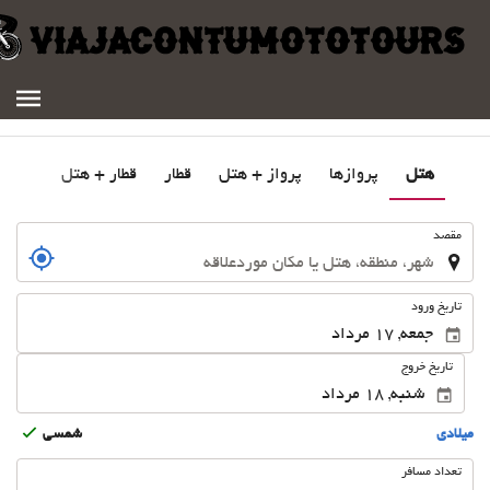
ل
پروازها
پرواز + هتل
قطار
قطار + هتل
د
روج
شمسى
افر