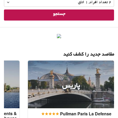
 افراد 
,
1
اتاق
جستجو
جدید را کشف کنید
پاریس
ل
tel, Apartments &
Pullman Paris La D