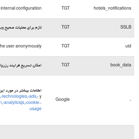
End of
کوکی
session
فنی
End of
کوکی
session
فنی
End of
کوکی
session
فنی
End of
کوکی
 بروز خطا مهیا می‌کند
session
فنی
کوکی
تحلیلی
/ کوکی
http://www.google
فنی /
https://developers.google.com/analytics/devgui
کوکی
تبلیغاتی
رفتاری
کوکی
فنی /