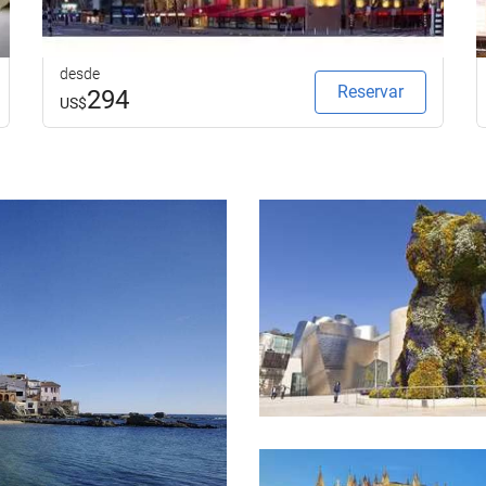
desde
Reservar
294
US$