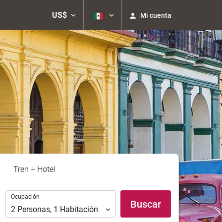
US$
Mi cuenta
Tren + Hotel
Ocupación
Ocupación
Buscar
2
Personas
,
1
Habitación