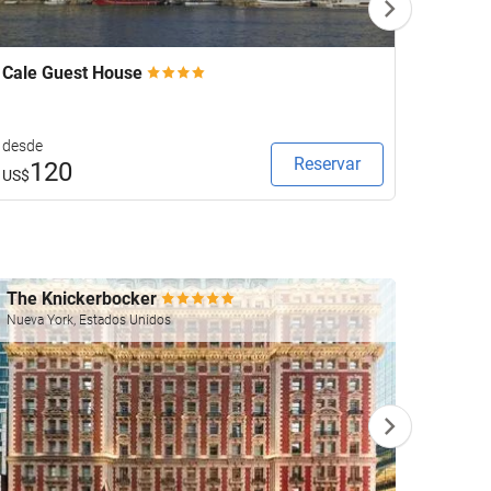
Cale Guest House
Keavan
desde
desde
Reservar
120
1
US$
US$
The Knickerbocker
Four 
Nueva York, Estados Unidos
Las Veg