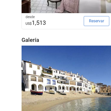
desde
Reservar
1,513
US$
Galería