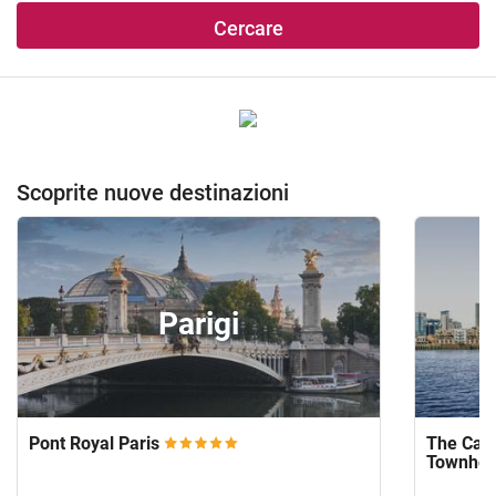
Cercare
Scoprite nuove destinazioni
Parigi
Pont Royal Paris
The Capi
Townho