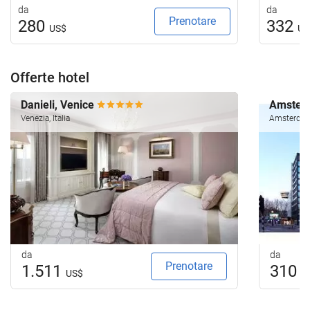
da
da
Prenotare
280
332
US$
US
Offerte hotel
Danieli, Venice
Amsterd
Venezia, Italia
Amsterdam,
da
da
Prenotare
1.511
310
US$
U