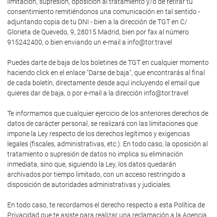
limitación, supresión, oposición al tratamiento y/o de retirar tu
consentimiento remitiéndonos una comunicación en tal sentido -
adjuntando copia de tu DNI - bien a la dirección de TGT en C/
Glorieta de Quevedo, 9, 28015 Madrid, bien por fax al número
915242400, o bien enviando un e-mail a info@tor.travel
Puedes darte de baja de los boletines de TGT en cualquier momento
haciendo click en el enlace "Darse de baja", que encontrarás al final
de cada boletín, directamente desde aquí incluyendo el email que
quieres dar de baja, o por e-mail a la dirección info@tor.travel
Te informamos que cualquier ejercicio de los anteriores derechos de
datos de carácter personal, se realizará con las limitaciones que
impone la Ley respecto de los derechos legítimos y exigencias
legales (fiscales, administrativas, etc.). En todo caso, la oposición al
tratamiento o supresión de datos no implica su eliminación
inmediata, sino que, siguiendo la Ley, los datos quedarán
archivados por tiempo limitado, con un acceso restringido a
disposición de autoridades administrativas y judiciales.
En todo caso, te recordamos el derecho respecto a esta Política de
Privacidad que te asiste para realizar una reclamación a la Agencia