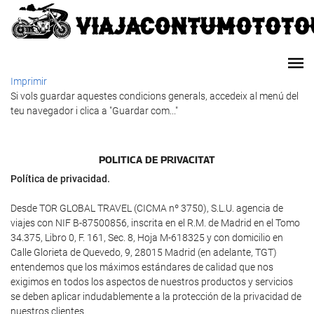
Imprimir
Si vols guardar aquestes condicions generals, accedeix al menú del
teu navegador i clica a "Guardar com..."
POLI­TICA DE PRIVACITAT
Política de privacidad.
Desde TOR GLOBAL TRAVEL (CICMA nº 3750), S.L.U. agencia de
viajes con NIF B-87500856, inscrita en el R.M. de Madrid en el Tomo
34.375, Libro 0, F. 161, Sec. 8, Hoja M-618325 y con domicilio en
Calle Glorieta de Quevedo, 9, 28015 Madrid (en adelante, TGT)
entendemos que los máximos estándares de calidad que nos
exigimos en todos los aspectos de nuestros productos y servicios
se deben aplicar indudablemente a la protección de la privacidad de
nuestros clientes.