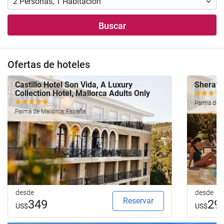
2
Personas
,
1
Habitación
Buscar
Ofertas de hoteles
Castillo Hotel Son Vida, A Luxury
Sherato
Collection Hotel, Mallorca Adults Only
Palma de M
Palma de Mallorca, España
desde
desde
Reservar
349
29
US$
US$