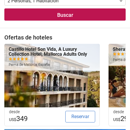
2
Personas
,
1
Habitación
Buscar
Ofertas de hoteles
Castillo Hotel Son Vida, A Luxury
Sherato
Collection Hotel, Mallorca Adults Only
Palma de M
Palma de Mallorca, España
desde
desde
Reservar
349
29
US$
US$