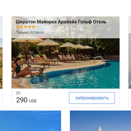
Шератон Майорка Арабейа Гольф Отель
Пальма, Испания
От
забронировать
290
US$