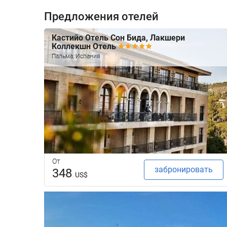
Предложения отелей
Кастийо Отель Сон Бида, Лакшери
Коллекшн Отель
Пальма, Испания
От
забронировать
348
US$