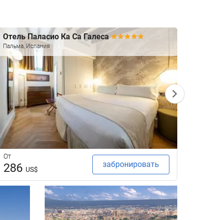
Отель Паласио Ка Са Галеса
Груп
Пальма, Испания
Пальма
От
От
забронировать
286
18
US$