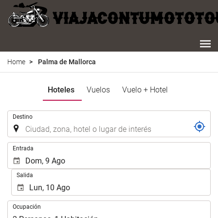
Home
Palma de Mallorca
Hoteles
Vuelos
Vuelo + Hotel
Introduzca
Destino
el
lugar
de
Introduzca
Entrada
destino
las
en
fechas
Salida
el
de
que
inicio
realizar
y
Ocupación
la
Ocupación
fin
búsqueda