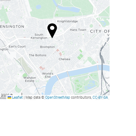
3000 ft
Leaflet
|
Map data ©
OpenStreetMap
contributors,
CC-BY-SA