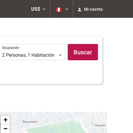
US$
Mi cuenta
Ocupación
Ocupación
Buscar
2
Personas
,
1
Habitación
+
−