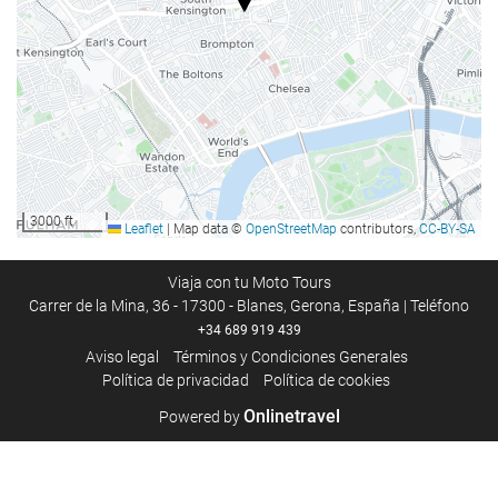
Comida y bebida
Restaurante
Menú dietético bajo petición
Servicio de habitaciones
Zonas comunes
Sala de juegos
3000 ft
Leaflet
|
Map data ©
OpenStreetMap
contributors,
CC-BY-SA
Biblioteca
Chimenea
Viaja con tu Moto Tours
Carrer de la Mina, 36 - 17300 - Blanes, Gerona, España | Teléfono
+34 689 919 439
Instalaciones de negocios
Aviso legal
Términos y Condiciones Generales
Política de privacidad
Política de cookies
Centro de negocios
Sala para eventos
Onlinetravel
Powered by
Acceso a Internet