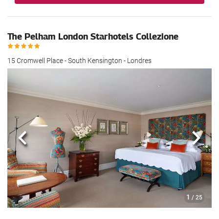
The Pelham London Starhotels Collezione
15 Cromwell Place - South Kensington - Londres
Anterior
Sigui
1
/ 25