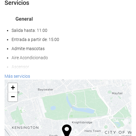
Servicios
General
Salida hasta: 11:00
Entrada a partir de: 15:00
Admite mascotas
Aire Acondicionado
Ascensor
Habitaciones No fumadores
Más servicios
+
Servicios de recepción
−
Guardaequipaje
Caja fuerte
Información turística