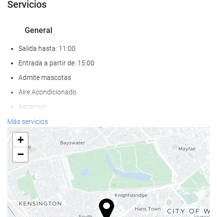
Servicios
General
Salida hasta: 11:00
Entrada a partir de: 15:00
Admite mascotas
Aire Acondicionado
Ascensor
Habitaciones No fumadores
Más servicios
+
Servicios de recepción
−
Guardaequipaje
Caja fuerte
Información turística