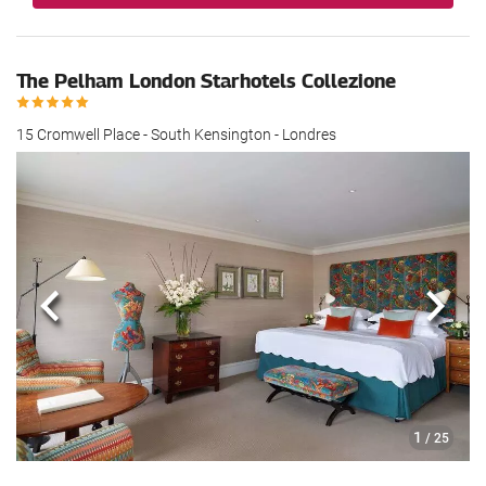
The Pelham London Starhotels Collezione
15 Cromwell Place - South Kensington - Londres
Anterior
Sigui
1
/ 25