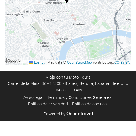
Comida y bebida
Restaurante
Menú dietético bajo petición
Servicio de habitaciones
Zonas comunes
Sala de juegos
3000 ft
Leaflet
|
Map data ©
OpenStreetMap
contributors,
CC-BY-SA
Biblioteca
Chimenea
Viaja con tu Moto Tours
Carrer de la Mina, 36 - 17300 - Blanes, Gerona, España | Teléfono
+34 689 919 439
Instalaciones de negocios
Aviso legal
Términos y Condiciones Generales
Política de privacidad
Política de cookies
Centro de negocios
Sala para eventos
Onlinetravel
Powered by
Acceso a Internet