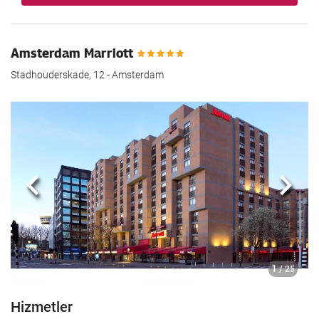
Amsterdam Marriott
Stadhouderskade, 12 - Amsterdam
Önceki
Sonra
1
/ 25
Hizmetler