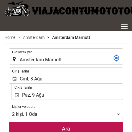
Home
Amsterdam
Amsterdam Marriott
.
Gidilecek yer
.
Giriş Tarihi
Çıkış Tarihi
kişiler
kişiler ve odalar
ve
2
kişi
,
1
Oda
odalar
Ara