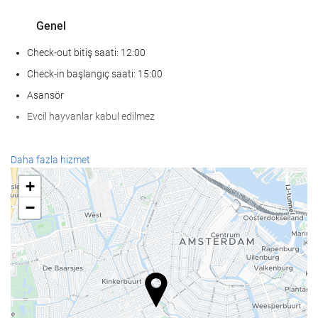
Genel
Check-out bitiş saati: 12:00
Check-in başlangıç saati: 15:00
Asansör
Evcil hayvanlar kabul edilmez
KarÅÄ±lama hizmetleri
Daha fazla hizmet
24-saat açık resepsiyon
+
Bagaj muhafazası
−
Yiyecek ve içecek
À la carte restoran
Bar