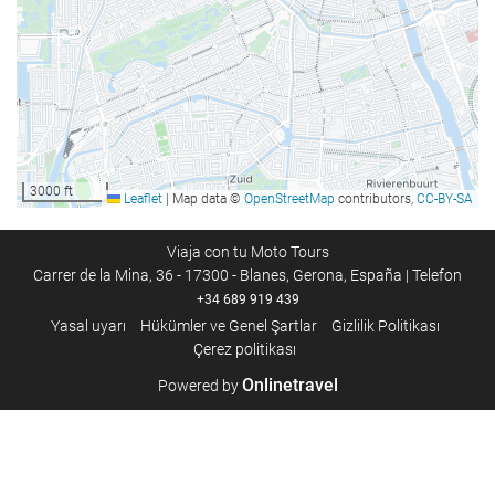
Ä°Åletme tesisleri
İş Merkezi
Ä°nternet
Ücretsiz Wi-Fi
3000 ft
Leaflet
|
Map data ©
OpenStreetMap
contributors,
CC-BY-SA
Kat hizmetleri
Çamaşır
Viaja con tu Moto Tours
Carrer de la Mina, 36 - 17300 - Blanes, Gerona, España | Telefon
+34 689 919 439
SaÄlÄ±k
Yasal uyarı
Hükümler ve Genel Şartlar
Gizlilik Politikası
Çerez politikası
Spor salonu
Onlinetravel
Powered by