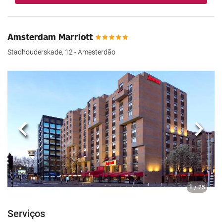
Amsterdam Marriott
Stadhouderskade, 12 - Amesterdão
Anterior
Segui
1
/ 25
Serviços