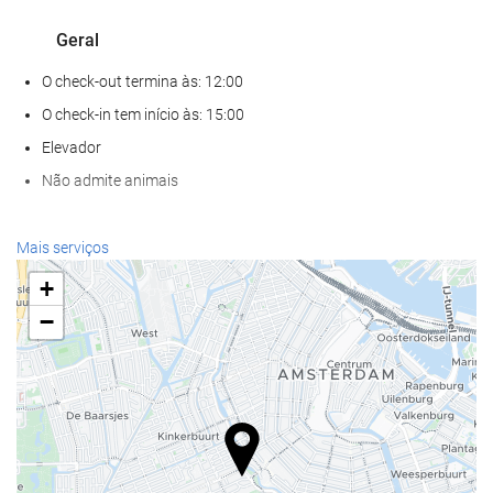
Geral
O check-out termina às: 12:00
O check-in tem início às: 15:00
Elevador
Não admite animais
Serviços de receção
Mais serviços
Recepção 24 horas
+
Depósito de bagagens
−
Alimentação e bebidas
Restaurante à la carte
Bar