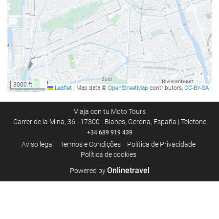
Instalações de negócios
Centro de Negócios
Internet
Wi-Fi gratuito
3000 ft
Leaflet
|
Map data ©
OpenStreetMap
contributors,
CC-BY-SA
Serviço de limpeza
Lavanderia
Viaja con tu Moto Tours
Carrer de la Mina, 36 - 17300 - Blanes, Gerona, España | Telefone
+34 689 919 439
Bem-estar
Aviso legal
Termos e Condições
Política de Privacidade
Política de cookies
Academia
Onlinetravel
Powered by