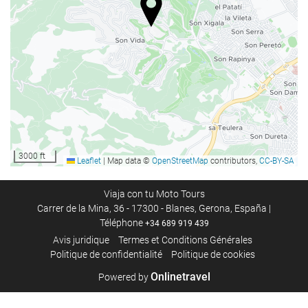
Sauna
Salle de Fitness
Services de réception
Réception ouverte 24h/24
Bagagerie
Piscine
3000 ft
Leaflet
|
Map data ©
OpenStreetMap
contributors,
CC-BY-SA
Piscine
Viaja con tu Moto Tours
Parking
Carrer de la Mina, 36 - 17300 - Blanes, Gerona, España |
Téléphone
+34 689 919 439
Parking
Avis juridique
Termes et Conditions Générales
Politique de confidentialité
Politique de cookies
Réunions et évènements
Onlinetravel
Powered by
Centre Business