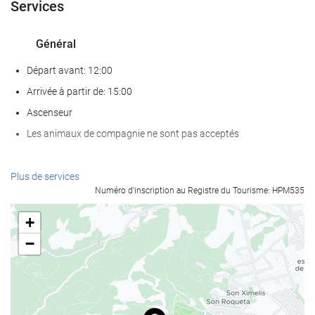
Services
Général
Départ avant: 12:00
Arrivée à partir de: 15:00
Ascenseur
Les animaux de compagnie ne sont pas acceptés
Nourriture et boissons
Plus de services
Numéro d'inscription au Registre du Tourisme: HPM535
Restaurant à la carte
Bar
+
Café sur place
−
Bien-être
bain turc/à vapeur