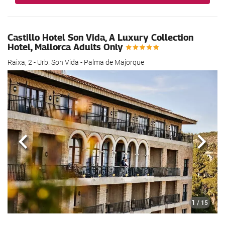
Castillo Hotel Son Vida, A Luxury Collection
Hotel, Mallorca Adults Only
Raixa, 2 - Urb. Son Vida - Palma de Majorque
Précédent
Suiva
1
/ 15