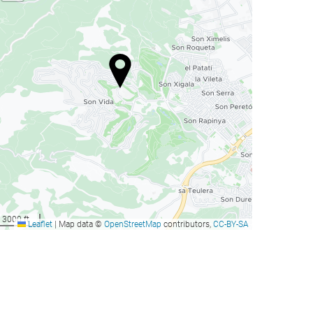
3000 ft
Leaflet
|
Map data ©
OpenStreetMap
contributors,
CC-BY-SA