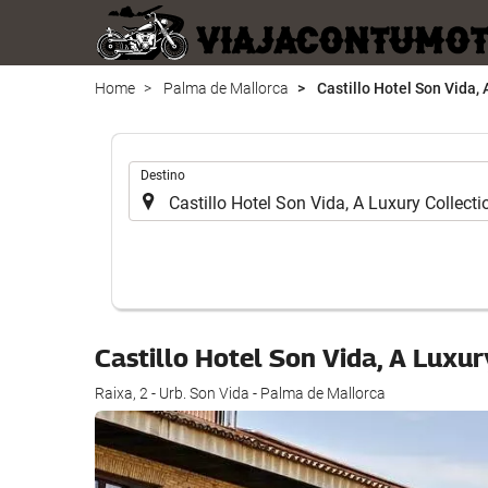
Home
Palma de Mallorca
Castillo Hotel Son Vida, 
Introduzca
Destino
el
lugar
de
destino
en
el
que
Castillo Hotel Son Vida, A Luxur
realizar
la
Raixa, 2 - Urb. Son Vida - Palma de Mallorca
búsqueda
de
su
alojamiento..