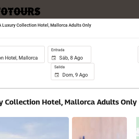
A Luxury Collection Hotel, Mallorca Adults Only
Introduzca
Entrada
las
fechas
Salida
de
inicio
y
fin
para
y Collection Hotel, Mallorca Adults Only
realizar
la
búsqueda
Ver 15 fotos
de
su
hotel.