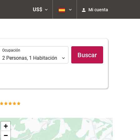
US$
Mi cuenta
Ocupación
Ocupación
Buscar
2
Personas
,
1
Habitación
+
−