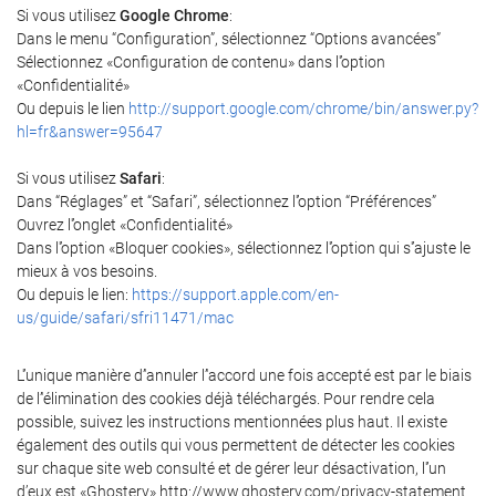
Si vous utilisez
Google Chrome
:
Dans le menu “Configuration”, sélectionnez “Options avancées”
Sélectionnez «Configuration de contenu» dans l'’option
«Confidentialité»
Ou depuis le lien
http://support.google.com/chrome/bin/answer.py?
hl=fr&answer=95647
Si vous utilisez
Safari
:
Dans “Réglages” et “Safari”, sélectionnez l'’option “Préférences”
Ouvrez l'’onglet «Confidentialité»
Dans l'’option «Bloquer cookies», sélectionnez l'’option qui s'’ajuste le
mieux à vos besoins.
Ou depuis le lien:
https://support.apple.com/en-
us/guide/safari/sfri11471/mac
L'’unique manière d’'annuler l’'accord une fois accepté est par le biais
de l’'élimination des cookies déjà téléchargés. Pour rendre cela
possible, suivez les instructions mentionnées plus haut. Il existe
également des outils qui vous permettent de détecter les cookies
sur chaque site web consulté et de gérer leur désactivation, l'’un
d’eux est «Ghostery» http://www.ghostery.com/privacy-statement