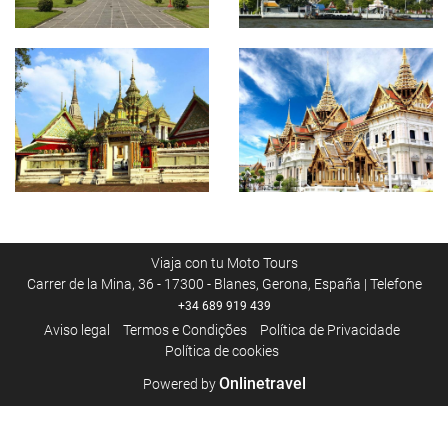
Viaja con tu Moto Tours
Carrer de la Mina, 36 - 17300 - Blanes, Gerona, España | Telefone
+34 689 919 439
Aviso legal
Termos e Condições
Política de Privacidade
Política de cookies
Onlinetravel
Powered by