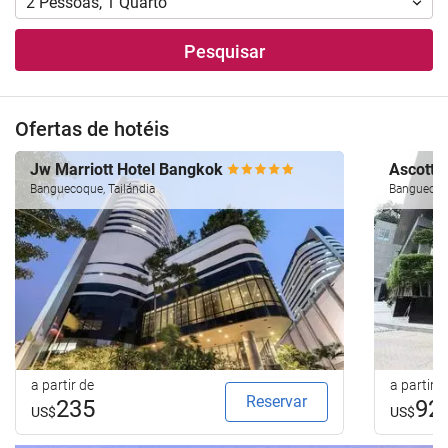
2
Pessoas
,
1
Quarto
Pesquisar
Ofertas de hotéis
Jw Marriott Hotel Bangkok
Ascott 
Banguecoque, Tailándia
Banguecoqu
a partir de
a partir d
Reservar
235
92
US$
US$