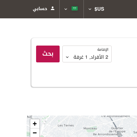
US$
حسابي
الإقامة
الإقامة
بحث
2
الأفراد
,
1
غرفة
+
−